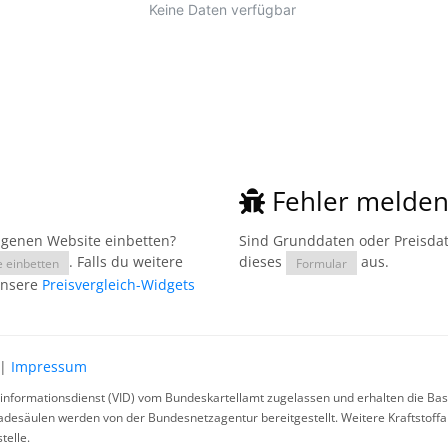
Fehler melde
eigenen Website einbetten?
Sind Grunddaten oder Preisdate
. Falls du weitere
dieses
aus.
e einbetten
Formular
unsere
Preisvergleich-Widgets
|
Impressum
rinformationsdienst (VID) vom Bundeskartellamt zugelassen und erhalten die Basi
ladesäulen werden von der Bundesnetzagentur bereitgestellt. Weitere Kraftstoff
telle.