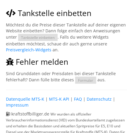
Tankstelle einbetten
Möchtest du die Preise dieser Tankstelle auf deiner eigenen
Website einbetten? Dann folge einfach den Anweisungen
unter
. Falls du weitere Widgets
Tankstelle einbetten
einbetten möchtest, schaue dir auch gerne unsere
Preisvergleich-Widgets
an.
Fehler melden
Sind Grunddaten oder Preisdaten bei dieser Tankstelle
fehlerhaft? Dann fülle bitte dieses
aus.
Formular
Datenquelle MTS-K
|
MTS-K API
|
FAQ
|
Datenschutz
|
Impressum
kraftstoffbilliger.de
Wir wurden als offizieller
Verbraucherinformationsdienst (VID) vom Bundeskartellamt zugelassen
und erhalten die Basisdaten und aktuellen Spritpreise für E5, E10 und
Diesel von der Markttransparenzstelle für Kraftstoffe (MTS-K). Daten für