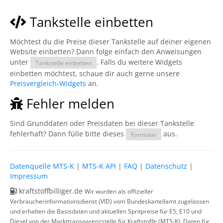
Tankstelle einbetten
Möchtest du die Preise dieser Tankstelle auf deiner eigenen
Website einbetten? Dann folge einfach den Anweisungen
unter
. Falls du weitere Widgets
Tankstelle einbetten
einbetten möchtest, schaue dir auch gerne unsere
Preisvergleich-Widgets
an.
Fehler melden
Sind Grunddaten oder Preisdaten bei dieser Tankstelle
fehlerhaft? Dann fülle bitte dieses
aus.
Formular
Datenquelle MTS-K
|
MTS-K API
|
FAQ
|
Datenschutz
|
Impressum
kraftstoffbilliger.de
Wir wurden als offizieller
Verbraucherinformationsdienst (VID) vom Bundeskartellamt zugelassen
und erhalten die Basisdaten und aktuellen Spritpreise für E5, E10 und
Diesel von der Markttransparenzstelle für Kraftstoffe (MTS-K). Daten für