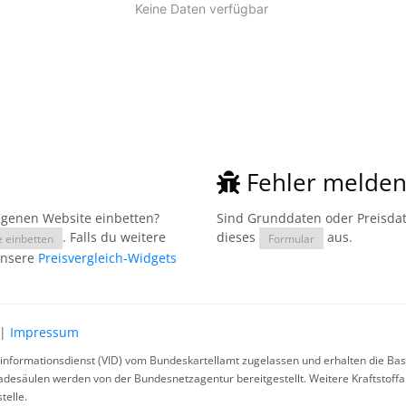
Fehler melde
eigenen Website einbetten?
Sind Grunddaten oder Preisdate
. Falls du weitere
dieses
aus.
e einbetten
Formular
unsere
Preisvergleich-Widgets
|
Impressum
rinformationsdienst (VID) vom Bundeskartellamt zugelassen und erhalten die Basi
ladesäulen werden von der Bundesnetzagentur bereitgestellt. Weitere Kraftstoff
telle.