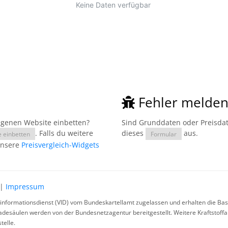
Fehler melde
eigenen Website einbetten?
Sind Grunddaten oder Preisdate
. Falls du weitere
dieses
aus.
e einbetten
Formular
unsere
Preisvergleich-Widgets
|
Impressum
rinformationsdienst (VID) vom Bundeskartellamt zugelassen und erhalten die Basi
ladesäulen werden von der Bundesnetzagentur bereitgestellt. Weitere Kraftstoff
telle.