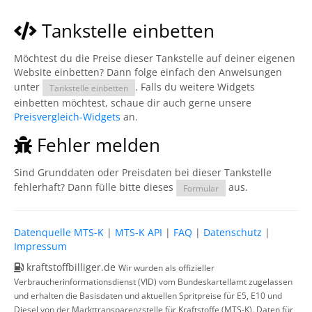
Tankstelle einbetten
Möchtest du die Preise dieser Tankstelle auf deiner eigenen
Website einbetten? Dann folge einfach den Anweisungen
unter
. Falls du weitere Widgets
Tankstelle einbetten
einbetten möchtest, schaue dir auch gerne unsere
Preisvergleich-Widgets
an.
Fehler melden
Sind Grunddaten oder Preisdaten bei dieser Tankstelle
fehlerhaft? Dann fülle bitte dieses
aus.
Formular
Datenquelle MTS-K
|
MTS-K API
|
FAQ
|
Datenschutz
|
Impressum
kraftstoffbilliger.de
Wir wurden als offizieller
Verbraucherinformationsdienst (VID) vom Bundeskartellamt zugelassen
und erhalten die Basisdaten und aktuellen Spritpreise für E5, E10 und
Diesel von der Markttransparenzstelle für Kraftstoffe (MTS-K). Daten für