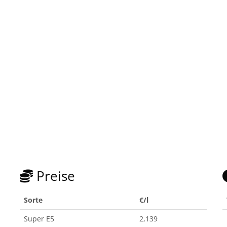
Preise
Sorte
€/l
Super E5
2,139