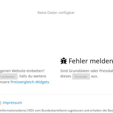
Fehler melde
eigenen Website einbetten?
Sind Grunddaten oder Preisdate
. Falls du weitere
dieses
aus.
e einbetten
Formular
unsere
Preisvergleich-Widgets
|
Impressum
rinformationsdienst (VID) vom Bundeskartellamt zugelassen und erhalten die Basi