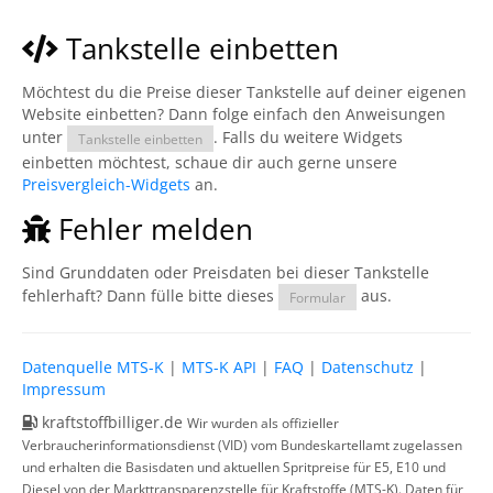
Tankstelle einbetten
Möchtest du die Preise dieser Tankstelle auf deiner eigenen
Website einbetten? Dann folge einfach den Anweisungen
unter
. Falls du weitere Widgets
Tankstelle einbetten
einbetten möchtest, schaue dir auch gerne unsere
Preisvergleich-Widgets
an.
Fehler melden
Sind Grunddaten oder Preisdaten bei dieser Tankstelle
fehlerhaft? Dann fülle bitte dieses
aus.
Formular
Datenquelle MTS-K
|
MTS-K API
|
FAQ
|
Datenschutz
|
Impressum
kraftstoffbilliger.de
Wir wurden als offizieller
Verbraucherinformationsdienst (VID) vom Bundeskartellamt zugelassen
und erhalten die Basisdaten und aktuellen Spritpreise für E5, E10 und
Diesel von der Markttransparenzstelle für Kraftstoffe (MTS-K). Daten für