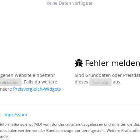
Fehler melde
eigenen Website einbetten?
Sind Grunddaten oder Preisdate
. Falls du weitere
dieses
aus.
e einbetten
Formular
unsere
Preisvergleich-Widgets
|
Impressum
rinformationsdienst (VID) vom Bundeskartellamt zugelassen und erhalten die Basi
ladesäulen werden von der Bundesnetzagentur bereitgestellt. Weitere Kraftstoff
telle.