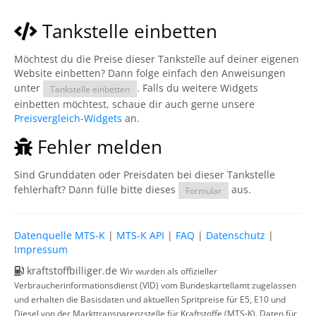
Tankstelle einbetten
Möchtest du die Preise dieser Tankstelle auf deiner eigenen
Website einbetten? Dann folge einfach den Anweisungen
unter
. Falls du weitere Widgets
Tankstelle einbetten
einbetten möchtest, schaue dir auch gerne unsere
Preisvergleich-Widgets
an.
Fehler melden
Sind Grunddaten oder Preisdaten bei dieser Tankstelle
fehlerhaft? Dann fülle bitte dieses
aus.
Formular
Datenquelle MTS-K
|
MTS-K API
|
FAQ
|
Datenschutz
|
Impressum
kraftstoffbilliger.de
Wir wurden als offizieller
Verbraucherinformationsdienst (VID) vom Bundeskartellamt zugelassen
und erhalten die Basisdaten und aktuellen Spritpreise für E5, E10 und
Diesel von der Markttransparenzstelle für Kraftstoffe (MTS-K). Daten für