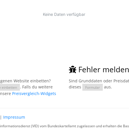
Fehler melde
eigenen Website einbetten?
Sind Grunddaten oder Preisdate
. Falls du weitere
dieses
aus.
e einbetten
Formular
unsere
Preisvergleich-Widgets
|
Impressum
rinformationsdienst (VID) vom Bundeskartellamt zugelassen und erhalten die Basi