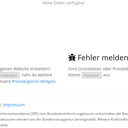
Fehler melde
eigenen Website einbetten?
Sind Grunddaten oder Preisdate
. Falls du weitere
dieses
aus.
e einbetten
Formular
unsere
Preisvergleich-Widgets
|
Impressum
rinformationsdienst (VID) vom Bundeskartellamt zugelassen und erhalten die Basi
ladesäulen werden von der Bundesnetzagentur bereitgestellt. Weitere Kraftstoff
telle.