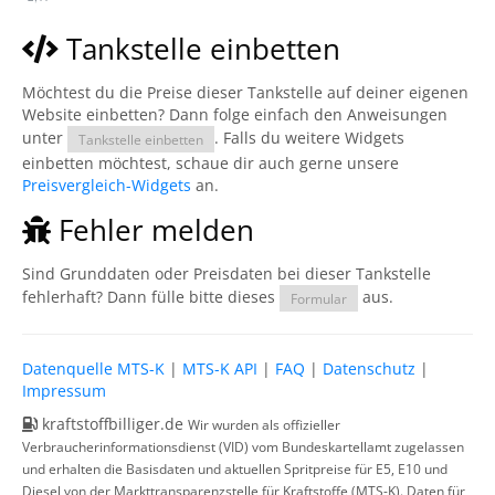
Tankstelle einbetten
Möchtest du die Preise dieser Tankstelle auf deiner eigenen
Website einbetten? Dann folge einfach den Anweisungen
unter
. Falls du weitere Widgets
Tankstelle einbetten
einbetten möchtest, schaue dir auch gerne unsere
Preisvergleich-Widgets
an.
Fehler melden
Sind Grunddaten oder Preisdaten bei dieser Tankstelle
fehlerhaft? Dann fülle bitte dieses
aus.
Formular
Datenquelle MTS-K
|
MTS-K API
|
FAQ
|
Datenschutz
|
Impressum
kraftstoffbilliger.de
Wir wurden als offizieller
Verbraucherinformationsdienst (VID) vom Bundeskartellamt zugelassen
und erhalten die Basisdaten und aktuellen Spritpreise für E5, E10 und
Diesel von der Markttransparenzstelle für Kraftstoffe (MTS-K). Daten für