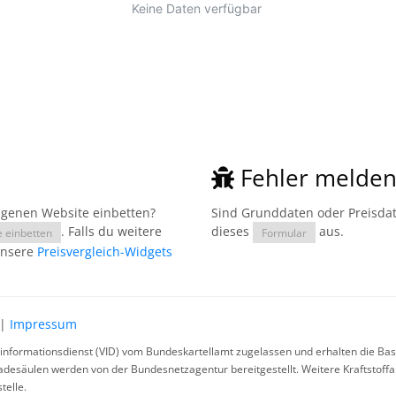
Fehler melde
eigenen Website einbetten?
Sind Grunddaten oder Preisdate
. Falls du weitere
dieses
aus.
e einbetten
Formular
unsere
Preisvergleich-Widgets
|
Impressum
rinformationsdienst (VID) vom Bundeskartellamt zugelassen und erhalten die Basi
ladesäulen werden von der Bundesnetzagentur bereitgestellt. Weitere Kraftstoff
telle.