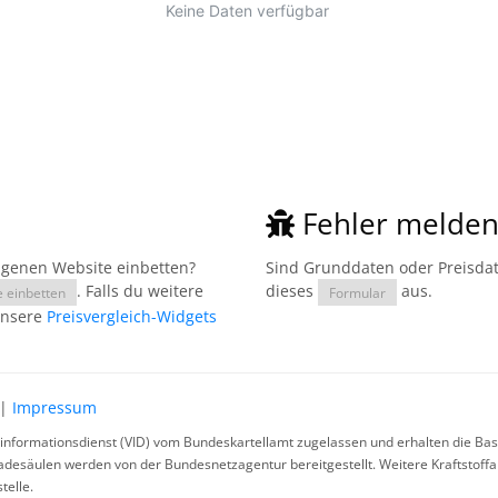
Fehler melde
eigenen Website einbetten?
Sind Grunddaten oder Preisdate
. Falls du weitere
dieses
aus.
e einbetten
Formular
unsere
Preisvergleich-Widgets
|
Impressum
rinformationsdienst (VID) vom Bundeskartellamt zugelassen und erhalten die Basi
ladesäulen werden von der Bundesnetzagentur bereitgestellt. Weitere Kraftstoff
telle.