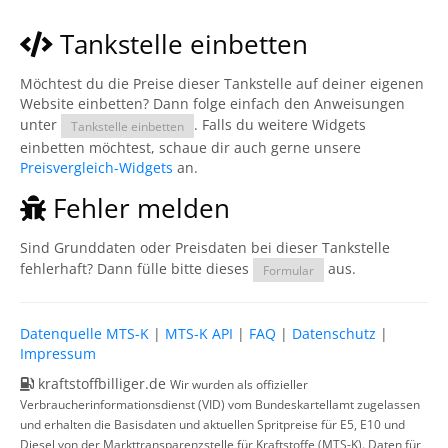
Tankstelle einbetten
Möchtest du die Preise dieser Tankstelle auf deiner eigenen
Website einbetten? Dann folge einfach den Anweisungen
unter
. Falls du weitere Widgets
Tankstelle einbetten
einbetten möchtest, schaue dir auch gerne unsere
Preisvergleich-Widgets
an.
Fehler melden
Sind Grunddaten oder Preisdaten bei dieser Tankstelle
fehlerhaft? Dann fülle bitte dieses
aus.
Formular
Datenquelle MTS-K
|
MTS-K API
|
FAQ
|
Datenschutz
|
Impressum
kraftstoffbilliger.de
Wir wurden als offizieller
Verbraucherinformationsdienst (VID) vom Bundeskartellamt zugelassen
und erhalten die Basisdaten und aktuellen Spritpreise für E5, E10 und
Diesel von der Markttransparenzstelle für Kraftstoffe (MTS-K). Daten für