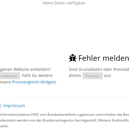
Fehler melde
eigenen Website einbetten?
Sind Grunddaten oder Preisdate
. Falls du weitere
dieses
aus.
e einbetten
Formular
unsere
Preisvergleich-Widgets
|
Impressum
rinformationsdienst (VID) vom Bundeskartellamt zugelassen und erhalten die Basi
ladesäulen werden von der Bundesnetzagentur bereitgestellt. Weitere Kraftstoff
telle.