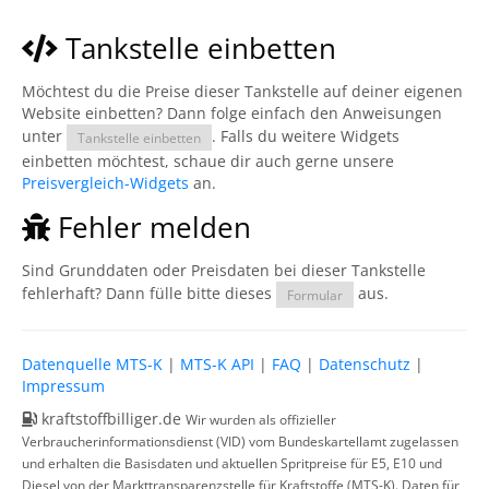
Tankstelle einbetten
Möchtest du die Preise dieser Tankstelle auf deiner eigenen
Website einbetten? Dann folge einfach den Anweisungen
unter
. Falls du weitere Widgets
Tankstelle einbetten
einbetten möchtest, schaue dir auch gerne unsere
Preisvergleich-Widgets
an.
Fehler melden
Sind Grunddaten oder Preisdaten bei dieser Tankstelle
fehlerhaft? Dann fülle bitte dieses
aus.
Formular
Datenquelle MTS-K
|
MTS-K API
|
FAQ
|
Datenschutz
|
Impressum
kraftstoffbilliger.de
Wir wurden als offizieller
Verbraucherinformationsdienst (VID) vom Bundeskartellamt zugelassen
und erhalten die Basisdaten und aktuellen Spritpreise für E5, E10 und
Diesel von der Markttransparenzstelle für Kraftstoffe (MTS-K). Daten für