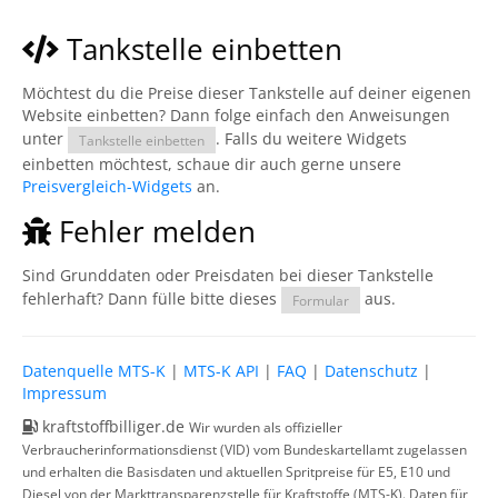
Tankstelle einbetten
Möchtest du die Preise dieser Tankstelle auf deiner eigenen
Website einbetten? Dann folge einfach den Anweisungen
unter
. Falls du weitere Widgets
Tankstelle einbetten
einbetten möchtest, schaue dir auch gerne unsere
Preisvergleich-Widgets
an.
Fehler melden
Sind Grunddaten oder Preisdaten bei dieser Tankstelle
fehlerhaft? Dann fülle bitte dieses
aus.
Formular
Datenquelle MTS-K
|
MTS-K API
|
FAQ
|
Datenschutz
|
Impressum
kraftstoffbilliger.de
Wir wurden als offizieller
Verbraucherinformationsdienst (VID) vom Bundeskartellamt zugelassen
und erhalten die Basisdaten und aktuellen Spritpreise für E5, E10 und
Diesel von der Markttransparenzstelle für Kraftstoffe (MTS-K). Daten für