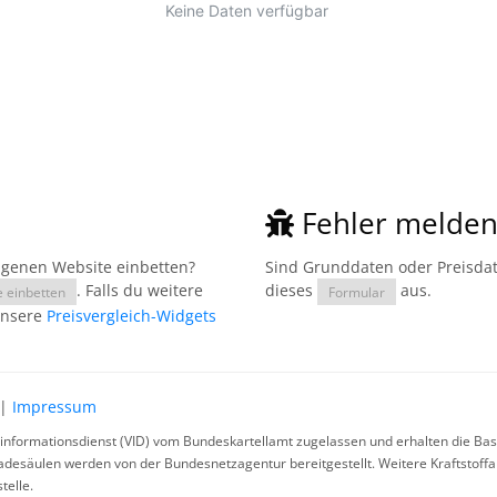
Fehler melde
eigenen Website einbetten?
Sind Grunddaten oder Preisdate
. Falls du weitere
dieses
aus.
e einbetten
Formular
unsere
Preisvergleich-Widgets
|
Impressum
rinformationsdienst (VID) vom Bundeskartellamt zugelassen und erhalten die Basi
ladesäulen werden von der Bundesnetzagentur bereitgestellt. Weitere Kraftstoff
telle.