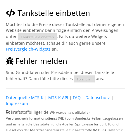
Tankstelle einbetten
Möchtest du die Preise dieser Tankstelle auf deiner eigenen
Website einbetten? Dann folge einfach den Anweisungen
unter
. Falls du weitere Widgets
Tankstelle einbetten
einbetten möchtest, schaue dir auch gerne unsere
Preisvergleich-Widgets
an.
Fehler melden
Sind Grunddaten oder Preisdaten bei dieser Tankstelle
fehlerhaft? Dann fülle bitte dieses
aus.
Formular
Datenquelle MTS-K
|
MTS-K API
|
FAQ
|
Datenschutz
|
Impressum
kraftstoffbilliger.de
Wir wurden als offizieller
Verbraucherinformationsdienst (VID) vom Bundeskartellamt zugelassen
und erhalten die Basisdaten und aktuellen Spritpreise für E5, E10 und
Diesel von der Markttransparenzstelle für Kraftstoffe (MTS-K). Daten für