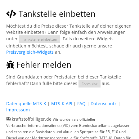
Tankstelle einbetten
Möchtest du die Preise dieser Tankstelle auf deiner eigenen
Website einbetten? Dann folge einfach den Anweisungen
unter
. Falls du weitere Widgets
Tankstelle einbetten
einbetten möchtest, schaue dir auch gerne unsere
Preisvergleich-Widgets
an.
Fehler melden
Sind Grunddaten oder Preisdaten bei dieser Tankstelle
fehlerhaft? Dann fülle bitte dieses
aus.
Formular
Datenquelle MTS-K
|
MTS-K API
|
FAQ
|
Datenschutz
|
Impressum
kraftstoffbilliger.de
Wir wurden als offizieller
Verbraucherinformationsdienst (VID) vom Bundeskartellamt zugelassen
und erhalten die Basisdaten und aktuellen Spritpreise für E5, E10 und
Diesel von der Markttransparenzstelle für Kraftstoffe (MTS-K). Daten für