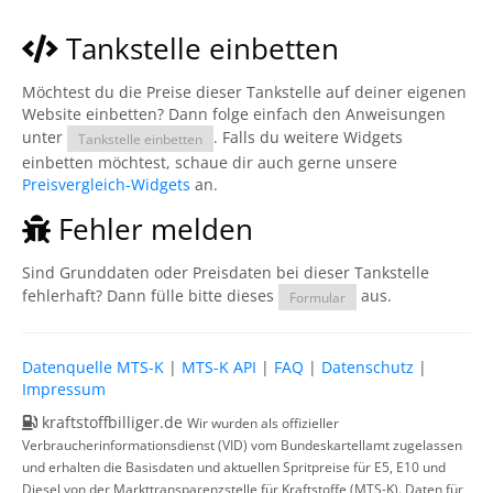
Tankstelle einbetten
Möchtest du die Preise dieser Tankstelle auf deiner eigenen
Website einbetten? Dann folge einfach den Anweisungen
unter
. Falls du weitere Widgets
Tankstelle einbetten
einbetten möchtest, schaue dir auch gerne unsere
Preisvergleich-Widgets
an.
Fehler melden
Sind Grunddaten oder Preisdaten bei dieser Tankstelle
fehlerhaft? Dann fülle bitte dieses
aus.
Formular
Datenquelle MTS-K
|
MTS-K API
|
FAQ
|
Datenschutz
|
Impressum
kraftstoffbilliger.de
Wir wurden als offizieller
Verbraucherinformationsdienst (VID) vom Bundeskartellamt zugelassen
und erhalten die Basisdaten und aktuellen Spritpreise für E5, E10 und
Diesel von der Markttransparenzstelle für Kraftstoffe (MTS-K). Daten für