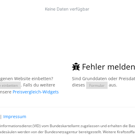
Fehler melde
eigenen Website einbetten?
Sind Grunddaten oder Preisdate
. Falls du weitere
dieses
aus.
e einbetten
Formular
unsere
Preisvergleich-Widgets
|
Impressum
rinformationsdienst (VID) vom Bundeskartellamt zugelassen und erhalten die Basi
ladesäulen werden von der Bundesnetzagentur bereitgestellt. Weitere Kraftstoff