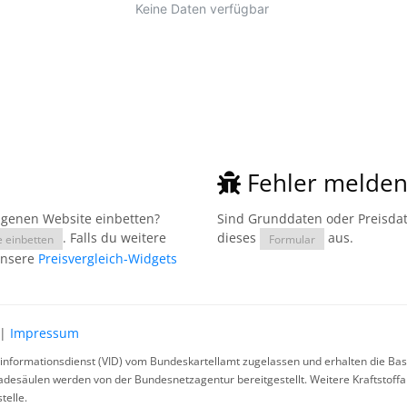
Fehler melde
eigenen Website einbetten?
Sind Grunddaten oder Preisdate
. Falls du weitere
dieses
aus.
e einbetten
Formular
unsere
Preisvergleich-Widgets
|
Impressum
rinformationsdienst (VID) vom Bundeskartellamt zugelassen und erhalten die Basi
ladesäulen werden von der Bundesnetzagentur bereitgestellt. Weitere Kraftstoff
telle.