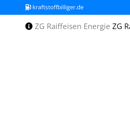
kraftstoffbilliger.de
ZG Raiffeisen Energie
ZG Ra