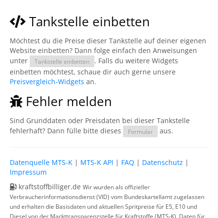
Tankstelle einbetten
Möchtest du die Preise dieser Tankstelle auf deiner eigenen
Website einbetten? Dann folge einfach den Anweisungen
unter
. Falls du weitere Widgets
Tankstelle einbetten
einbetten möchtest, schaue dir auch gerne unsere
Preisvergleich-Widgets
an.
Fehler melden
Sind Grunddaten oder Preisdaten bei dieser Tankstelle
fehlerhaft? Dann fülle bitte dieses
aus.
Formular
Datenquelle MTS-K
|
MTS-K API
|
FAQ
|
Datenschutz
|
Impressum
kraftstoffbilliger.de
Wir wurden als offizieller
Verbraucherinformationsdienst (VID) vom Bundeskartellamt zugelassen
und erhalten die Basisdaten und aktuellen Spritpreise für E5, E10 und
Diesel von der Markttransparenzstelle für Kraftstoffe (MTS-K). Daten für