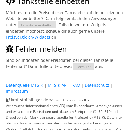
Tankstelle einbetten
Möchtest du die Preise dieser Tankstelle auf deiner eigenen
Website einbetten? Dann folge einfach den Anweisungen
unter
. Falls du weitere Widgets
Tankstelle einbetten
einbetten möchtest, schaue dir auch gerne unsere
Preisvergleich-Widgets
an.
Fehler melden
Sind Grunddaten oder Preisdaten bei dieser Tankstelle
fehlerhaft? Dann fülle bitte dieses
aus.
Formular
Datenquelle MTS-K
|
MTS-K API
|
FAQ
|
Datenschutz
|
Impressum
kraftstoffbilliger.de
Wir wurden als offizieller
Verbraucherinformationsdienst (VID) vom Bundeskartellamt zugelassen
und erhalten die Basisdaten und aktuellen Spritpreise für E5, E10 und
Diesel von der Markttransparenzstelle für Kraftstoffe (MTS-K). Daten für
Stromladesäulen werden von der Bundesnetzagentur bereitgestellt.
Weitere Kraftstoffarten werden direkt von den Tankstellen bezogen. Alle