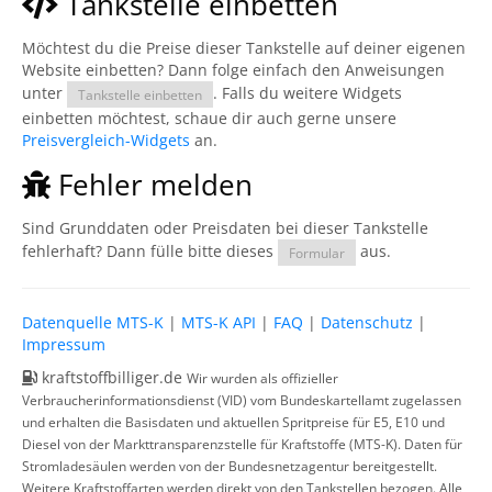
Tankstelle einbetten
Möchtest du die Preise dieser Tankstelle auf deiner eigenen
Website einbetten? Dann folge einfach den Anweisungen
unter
. Falls du weitere Widgets
Tankstelle einbetten
einbetten möchtest, schaue dir auch gerne unsere
Preisvergleich-Widgets
an.
Fehler melden
Sind Grunddaten oder Preisdaten bei dieser Tankstelle
fehlerhaft? Dann fülle bitte dieses
aus.
Formular
Datenquelle MTS-K
|
MTS-K API
|
FAQ
|
Datenschutz
|
Impressum
kraftstoffbilliger.de
Wir wurden als offizieller
Verbraucherinformationsdienst (VID) vom Bundeskartellamt zugelassen
und erhalten die Basisdaten und aktuellen Spritpreise für E5, E10 und
Diesel von der Markttransparenzstelle für Kraftstoffe (MTS-K). Daten für
Stromladesäulen werden von der Bundesnetzagentur bereitgestellt.
Weitere Kraftstoffarten werden direkt von den Tankstellen bezogen. Alle