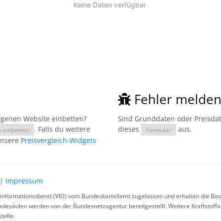
Fehler melde
eigenen Website einbetten?
Sind Grunddaten oder Preisdate
. Falls du weitere
dieses
aus.
e einbetten
Formular
unsere
Preisvergleich-Widgets
|
Impressum
rinformationsdienst (VID) vom Bundeskartellamt zugelassen und erhalten die Basi
ladesäulen werden von der Bundesnetzagentur bereitgestellt. Weitere Kraftstoff
telle.