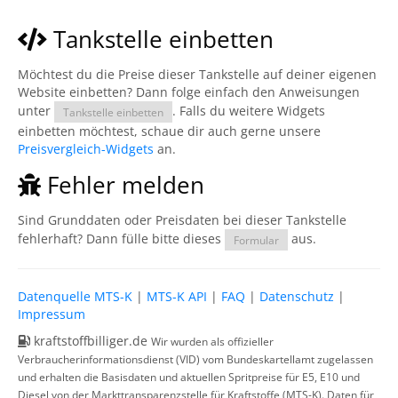
Tankstelle einbetten
Möchtest du die Preise dieser Tankstelle auf deiner eigenen
Website einbetten? Dann folge einfach den Anweisungen
unter
. Falls du weitere Widgets
Tankstelle einbetten
einbetten möchtest, schaue dir auch gerne unsere
Preisvergleich-Widgets
an.
Fehler melden
Sind Grunddaten oder Preisdaten bei dieser Tankstelle
fehlerhaft? Dann fülle bitte dieses
aus.
Formular
Datenquelle MTS-K
|
MTS-K API
|
FAQ
|
Datenschutz
|
Impressum
kraftstoffbilliger.de
Wir wurden als offizieller
Verbraucherinformationsdienst (VID) vom Bundeskartellamt zugelassen
und erhalten die Basisdaten und aktuellen Spritpreise für E5, E10 und
Diesel von der Markttransparenzstelle für Kraftstoffe (MTS-K). Daten für