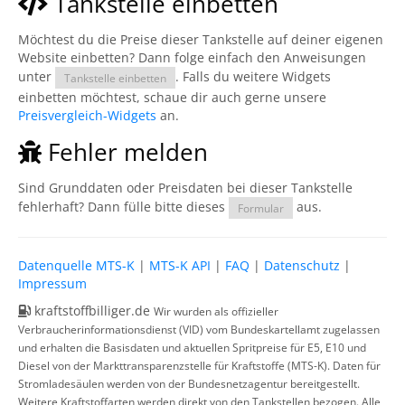
Tankstelle einbetten
Möchtest du die Preise dieser Tankstelle auf deiner eigenen
Website einbetten? Dann folge einfach den Anweisungen
unter
. Falls du weitere Widgets
Tankstelle einbetten
einbetten möchtest, schaue dir auch gerne unsere
Preisvergleich-Widgets
an.
Fehler melden
Sind Grunddaten oder Preisdaten bei dieser Tankstelle
fehlerhaft? Dann fülle bitte dieses
aus.
Formular
Datenquelle MTS-K
|
MTS-K API
|
FAQ
|
Datenschutz
|
Impressum
kraftstoffbilliger.de
Wir wurden als offizieller
Verbraucherinformationsdienst (VID) vom Bundeskartellamt zugelassen
und erhalten die Basisdaten und aktuellen Spritpreise für E5, E10 und
Diesel von der Markttransparenzstelle für Kraftstoffe (MTS-K). Daten für
Stromladesäulen werden von der Bundesnetzagentur bereitgestellt.
Weitere Kraftstoffarten werden direkt von den Tankstellen bezogen. Alle