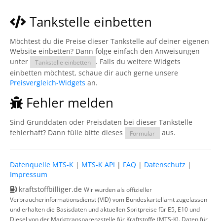
Tankstelle einbetten
Möchtest du die Preise dieser Tankstelle auf deiner eigenen
Website einbetten? Dann folge einfach den Anweisungen
unter
. Falls du weitere Widgets
Tankstelle einbetten
einbetten möchtest, schaue dir auch gerne unsere
Preisvergleich-Widgets
an.
Fehler melden
Sind Grunddaten oder Preisdaten bei dieser Tankstelle
fehlerhaft? Dann fülle bitte dieses
aus.
Formular
Datenquelle MTS-K
|
MTS-K API
|
FAQ
|
Datenschutz
|
Impressum
kraftstoffbilliger.de
Wir wurden als offizieller
Verbraucherinformationsdienst (VID) vom Bundeskartellamt zugelassen
und erhalten die Basisdaten und aktuellen Spritpreise für E5, E10 und
Diesel von der Markttransparenzstelle für Kraftstoffe (MTS-K). Daten für