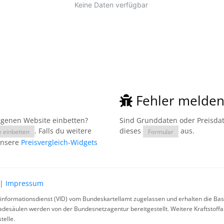
Fehler melde
eigenen Website einbetten?
Sind Grunddaten oder Preisdate
. Falls du weitere
dieses
aus.
e einbetten
Formular
unsere
Preisvergleich-Widgets
|
Impressum
rinformationsdienst (VID) vom Bundeskartellamt zugelassen und erhalten die Basi
ladesäulen werden von der Bundesnetzagentur bereitgestellt. Weitere Kraftstoff
telle.