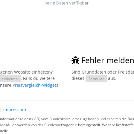
Fehler melde
eigenen Website einbetten?
Sind Grunddaten oder Preisdate
. Falls du weitere
dieses
aus.
e einbetten
Formular
unsere
Preisvergleich-Widgets
|
Impressum
rinformationsdienst (VID) vom Bundeskartellamt zugelassen und erhalten die Basi
ladesäulen werden von der Bundesnetzagentur bereitgestellt. Weitere Kraftstoff
telle.