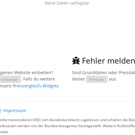
Fehler melde
eigenen Website einbetten?
Sind Grunddaten oder Preisdate
. Falls du weitere
dieses
aus.
e einbetten
Formular
unsere
Preisvergleich-Widgets
|
Impressum
rinformationsdienst (VID) vom Bundeskartellamt zugelassen und erhalten die Basi
ladesäulen werden von der Bundesnetzagentur bereitgestellt. Weitere Kraftstoff
telle.