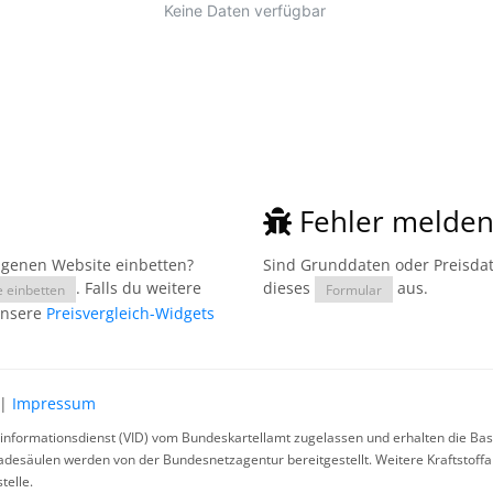
Fehler melde
eigenen Website einbetten?
Sind Grunddaten oder Preisdate
. Falls du weitere
dieses
aus.
e einbetten
Formular
unsere
Preisvergleich-Widgets
|
Impressum
rinformationsdienst (VID) vom Bundeskartellamt zugelassen und erhalten die Basi
ladesäulen werden von der Bundesnetzagentur bereitgestellt. Weitere Kraftstoff
telle.