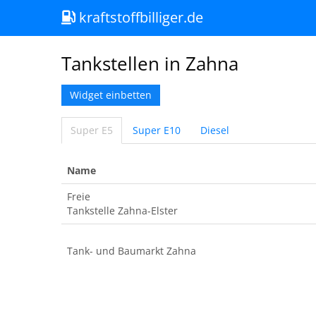
kraftstoffbilliger.de
Tankstellen in Zahna
Widget einbetten
Super E5
Super E10
Diesel
Name
Freie
Tankstelle Zahna-Elster
Tank- und Baumarkt Zahna