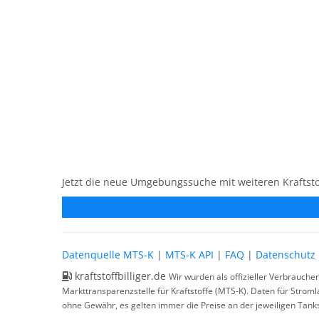
Jetzt die neue Umgebungssuche mit weiteren Kraftsto
Datenquelle MTS-K
|
MTS-K API
|
FAQ
|
Datenschutz
kraftstoffbilliger.de
Wir wurden als offizieller Verbrauche
Markttransparenzstelle für Kraftstoffe (MTS-K). Daten für Strom
ohne Gewähr, es gelten immer die Preise an der jeweiligen Tanks