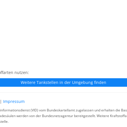
ffarten nutzen:
Weitere Tankstellen in der Umgebung finden
|
Impressum
rinformationsdienst (VID) vom Bundeskartellamt zugelassen und erhalten die Basi
ladesäulen werden von der Bundesnetzagentur bereitgestellt. Weitere Kraftstoff
telle.