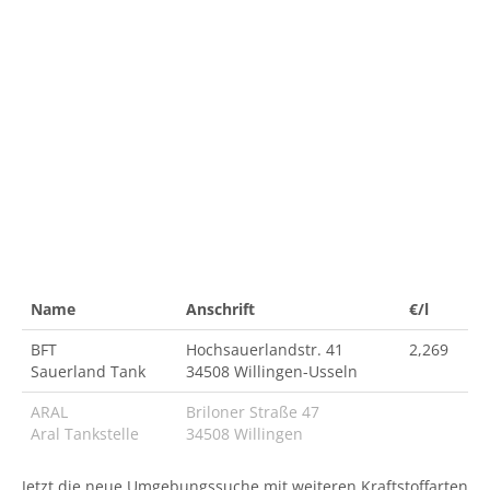
Name
Anschrift
€/l
BFT
Hochsauerlandstr. 41
2,269
Sauerland Tank
34508 Willingen-Usseln
ARAL
Briloner Straße 47
Aral Tankstelle
34508 Willingen
Jetzt die neue Umgebungssuche mit weiteren Kraftstoffarten