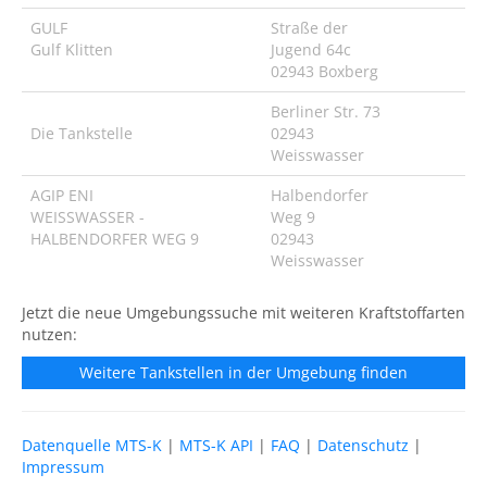
GULF
Straße der
Gulf Klitten
Jugend 64c
02943 Boxberg
Berliner Str. 73
Die Tankstelle
02943
Weisswasser
AGIP ENI
Halbendorfer
WEISSWASSER -
Weg 9
HALBENDORFER WEG 9
02943
Weisswasser
Jetzt die neue Umgebungssuche mit weiteren Kraftstoffarten
nutzen:
Weitere Tankstellen in der Umgebung finden
Datenquelle MTS-K
|
MTS-K API
|
FAQ
|
Datenschutz
|
Impressum