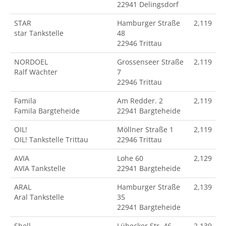
22941 Delingsdorf
STAR
Hamburger Straße
2,119
star Tankstelle
48
22946 Trittau
NORDOEL
Grossenseer Straße
2,119
Ralf Wächter
7
22946 Trittau
Famila
Am Redder. 2
2,119
Famila Bargteheide
22941 Bargteheide
OIL!
Möllner Straße 1
2,119
OIL! Tankstelle Trittau
22946 Trittau
AVIA
Lohe 60
2,129
AVIA Tankstelle
22941 Bargteheide
ARAL
Hamburger Straße
2,139
Aral Tankstelle
35
22941 Bargteheide
Shell
Lübecker Str. 46
2,139