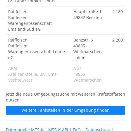
GS Tank Schmidt GmbH
Raiffeisen
Hauptstraße 1
2,189
Raiffeisen-
49832 Beesten
Warengenossenschaft
Emsland-Süd eG
Raiffeisen
Benzstr. 6
2,209
Raiffeisen
49835
Warengenossenschaft Lohne
Wietmarschen-
eG
Lohne
ARAL
A 31
Aral Tankstelle, BAT Ems-
49835
Vechte West
Wietmarschen
Jetzt die neue Umgebungssuche mit weiteren Kraftstoffarten
nutzen:
Weitere Tankstellen in der Umgebung finden
Datenquelle MTS-K
|
MTS-K API
|
FAQ
|
Datenschutz
|