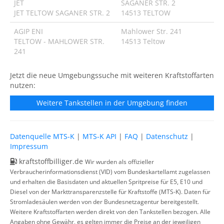
JET
SAGANER STR. 2
JET TELTOW SAGANER STR. 2
14513 TELTOW
AGIP ENI
Mahlower Str. 241
TELTOW - MAHLOWER STR.
14513 Teltow
241
Jetzt die neue Umgebungssuche mit weiteren Kraftstoffarten
nutzen:
Weitere Tankstellen in der Umgebung finden
Datenquelle MTS-K
|
MTS-K API
|
FAQ
|
Datenschutz
|
Impressum
kraftstoffbilliger.de
Wir wurden als offizieller
Verbraucherinformationsdienst (VID) vom Bundeskartellamt zugelassen
und erhalten die Basisdaten und aktuellen Spritpreise für E5, E10 und
Diesel von der Markttransparenzstelle für Kraftstoffe (MTS-K). Daten für
Stromladesäulen werden von der Bundesnetzagentur bereitgestellt.
Weitere Kraftstoffarten werden direkt von den Tankstellen bezogen. Alle
Angaben ohne Gewähr, es gelten immer die Preise an der jeweiligen