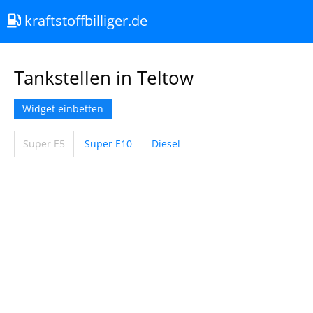
kraftstoffbilliger.de
Tankstellen in Teltow
Widget einbetten
Super E5
Super E10
Diesel