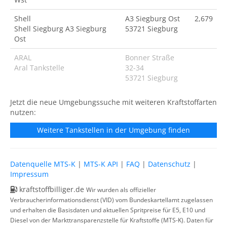
Shell
A3 Siegburg Ost
2,679
Shell Siegburg A3 Siegburg
53721 Siegburg
Ost
ARAL
Bonner Straße
Aral Tankstelle
32-34
53721 Siegburg
Jetzt die neue Umgebungssuche mit weiteren Kraftstoffarten
nutzen:
Weitere Tankstellen in der Umgebung finden
Datenquelle MTS-K
|
MTS-K API
|
FAQ
|
Datenschutz
|
Impressum
kraftstoffbilliger.de
Wir wurden als offizieller
Verbraucherinformationsdienst (VID) vom Bundeskartellamt zugelassen
und erhalten die Basisdaten und aktuellen Spritpreise für E5, E10 und
Diesel von der Markttransparenzstelle für Kraftstoffe (MTS-K). Daten für