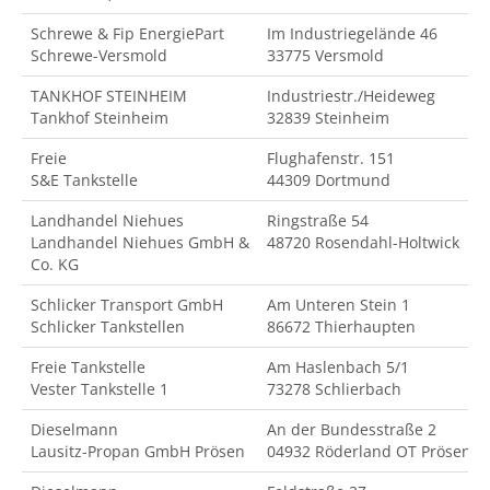
Schrewe & Fip EnergiePart
Im Industriegelände 46
Schrewe-Versmold
33775 Versmold
TANKHOF STEINHEIM
Industriestr./Heideweg
Tankhof Steinheim
32839 Steinheim
Freie
Flughafenstr. 151
S&E Tankstelle
44309 Dortmund
Landhandel Niehues
Ringstraße 54
Landhandel Niehues GmbH &
48720 Rosendahl-Holtwick
Co. KG
Schlicker Transport GmbH
Am Unteren Stein 1
Schlicker Tankstellen
86672 Thierhaupten
Freie Tankstelle
Am Haslenbach 5/1
Vester Tankstelle 1
73278 Schlierbach
Dieselmann
An der Bundesstraße 2
Lausitz-Propan GmbH Prösen
04932 Röderland OT Prösen