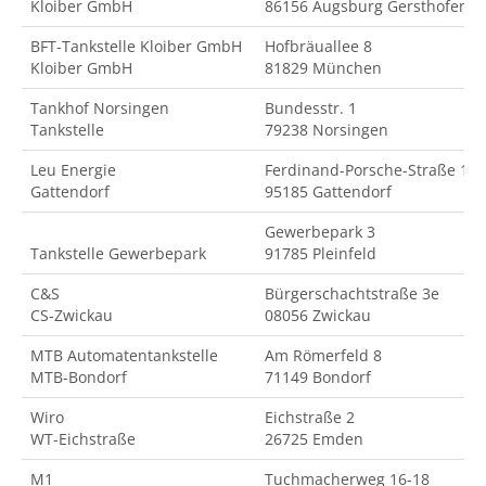
Kloiber GmbH
86156 Augsburg Gersthofen
BFT-Tankstelle Kloiber GmbH
Hofbräuallee 8
Kloiber GmbH
81829 München
Tankhof Norsingen
Bundesstr. 1
Tankstelle
79238 Norsingen
Leu Energie
Ferdinand-Porsche-Straße 18
Gattendorf
95185 Gattendorf
Gewerbepark 3
Tankstelle Gewerbepark
91785 Pleinfeld
C&S
Bürgerschachtstraße 3e
CS-Zwickau
08056 Zwickau
MTB Automatentankstelle
Am Römerfeld 8
MTB-Bondorf
71149 Bondorf
Wiro
Eichstraße 2
WT-Eichstraße
26725 Emden
M1
Tuchmacherweg 16-18