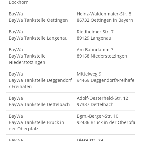
Bockhorn
BayWa
Heinz-Waldenmaier-Str. 8
BayWa Tankstelle Oettingen
86732 Oettingen in Bayern
BayWa
Riedheimer Str. 7
BayWa Tankstelle Langenau
89129 Langenau
BayWa
Am Bahndamm 7
BayWa Tankstelle
89168 Niederstotzingen
Niederstotzingen
BayWa
Mittelweg 9
BayWa Tankstelle Deggendorf
94469 Deggendorf/Freihafen
/ Freihafen
BayWa
Adolf-Oesterheld-Str. 12
BayWa Tankstelle Dettelbach
97337 Dettelbach
BayWa
Bgm.-Berger-Str. 10
BayWa Tankstelle Bruck in
92436 Bruck in der Oberpfalz
der Oberpfalz
BayWa
Dieselstr. 29