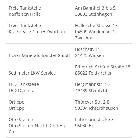
Freie Tankstelle
Am Bahnhof 3 bis 5
Raiffeisen Halle
33803 Steinhagen
Freie Tankstelle
Hallesche Strasse 16
Kfz Service GmbH Zwochau
04509 Wiedemar OT
Zwochau
Boschstr. 11
Hoyer Mineralölhandel GmbH
21423 Winsen
Friedrich-Schüle-Straße 18
Sedlmeier LKW Service
85622 Feldkirchen
LBD Tankstelle
Bergmannstr. 10
LBD-Damme
49439 Steinfeld
Ortlepp
Thöreyer Str. 2 B
Ortlepp
99334 Ichtershausen
Otto Steiner
Fuhrmannstraße 8
Otto Steiner Nachf. GmbH u
95030 Hof
Co.