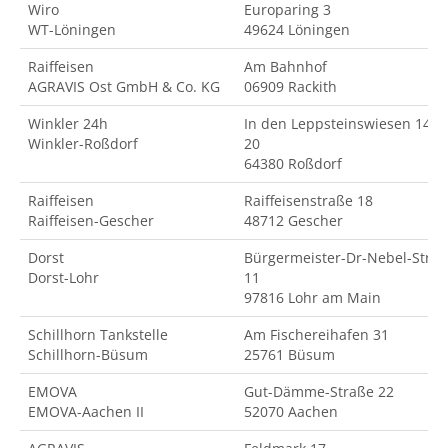
Wiro
Europaring 3
WT-Löningen
49624 Löningen
Raiffeisen
Am Bahnhof
AGRAVIS Ost GmbH & Co. KG
06909 Rackith
Winkler 24h
In den Leppsteinswiesen 14-
Winkler-Roßdorf
20
64380 Roßdorf
Raiffeisen
Raiffeisenstraße 18
Raiffeisen-Gescher
48712 Gescher
Dorst
Bürgermeister-Dr-Nebel-Str.
Dorst-Lohr
11
97816 Lohr am Main
Schillhorn Tankstelle
Am Fischereihafen 31
Schillhorn-Büsum
25761 Büsum
EMOVA
Gut-Dämme-Straße 22
EMOVA-Aachen II
52070 Aachen