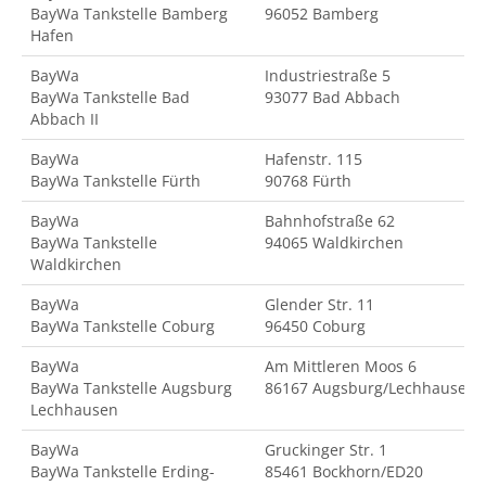
BayWa Tankstelle Bamberg
96052 Bamberg
Hafen
BayWa
Industriestraße 5
BayWa Tankstelle Bad
93077 Bad Abbach
Abbach II
BayWa
Hafenstr. 115
BayWa Tankstelle Fürth
90768 Fürth
BayWa
Bahnhofstraße 62
BayWa Tankstelle
94065 Waldkirchen
Waldkirchen
BayWa
Glender Str. 11
BayWa Tankstelle Coburg
96450 Coburg
BayWa
Am Mittleren Moos 6
BayWa Tankstelle Augsburg
86167 Augsburg/Lechhausen
Lechhausen
BayWa
Gruckinger Str. 1
BayWa Tankstelle Erding-
85461 Bockhorn/ED20