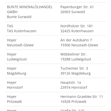
BUNTE MINERALÖLHANDEL
Papenburger Str. 61
GMBH
26903 Surwold
Bunte Surwold
TAS
Nordholzer Str. 181
TAS Kutenhausen
32425 Kutenhausen
Hoyer
An der Autobahn 7
Neustadt-Glewe
19306 Neustadt-Glewe
Hoyer
Wöbbeliner Str.
Ludwigslust
19288 Ludwigslust
Hoyer
Tucheimer Str. 3
Magdeburg
39126 Magdeburg
Hoyer
Hauptstr. 1a
Hornstorf
23974 Hornstorf
Hoyer
Hermann-Graebke-Str. 11
Pritzwalk
16928 Pritzwalk
Hoyer
Große Str. 110