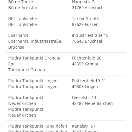
Börde Tanke
Hauptstraße 1
Börde-Armstorf
21769 Armstorf
BFT-Tankstelle
Tiroler Str. 65
BFT-Tankstelle
87629 Füssen
Eberhardt
Industriestraße 15
Eberhardt, Industriestraße,
76646 Bruchsal
Bruchsal
Pludra Tankpunkt Gronau-
Füchtenfeld 20
Epe
48599 Gronau
Tankpunkt Gronau
Pludra Tankpunkt Lingen
Pöttkerdiek 19-21
Pludra Tankpunkt Lingen
49808 Lingen
Pludra Tankpunkt
Dieselstr. 14
Neuenkirchen
48485 Neuenkirchen
Pludra Tankpunkt
Neuenkirchen
Pludra Tankpunkt Kanalhafen
Kanalstr. 57
Pludra Tankpunkt Kanalhafen
48432 Rheine