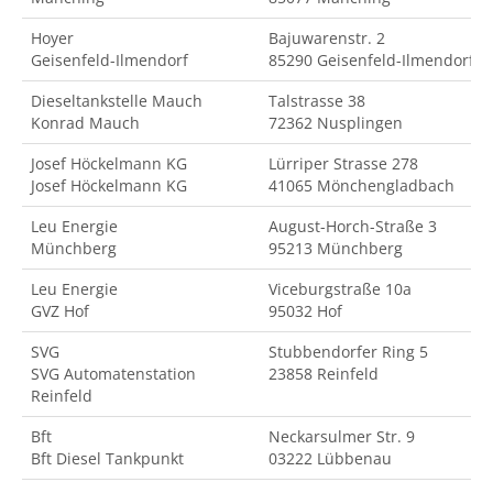
Hoyer
Bajuwarenstr. 2
Geisenfeld-Ilmendorf
85290 Geisenfeld-Ilmendorf
Dieseltankstelle Mauch
Talstrasse 38
Konrad Mauch
72362 Nusplingen
Josef Höckelmann KG
Lürriper Strasse 278
Josef Höckelmann KG
41065 Mönchengladbach
Leu Energie
August-Horch-Straße 3
Münchberg
95213 Münchberg
Leu Energie
Viceburgstraße 10a
GVZ Hof
95032 Hof
SVG
Stubbendorfer Ring 5
SVG Automatenstation
23858 Reinfeld
Reinfeld
Bft
Neckarsulmer Str. 9
Bft Diesel Tankpunkt
03222 Lübbenau