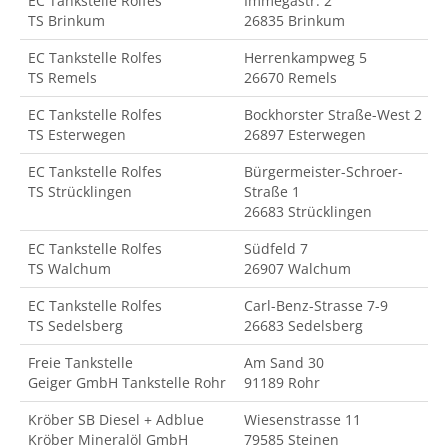
EC Tankstelle Rolfes
Immegastr. 2
TS Brinkum
26835 Brinkum
EC Tankstelle Rolfes
Herrenkampweg 5
TS Remels
26670 Remels
EC Tankstelle Rolfes
Bockhorster Straße-West 2
TS Esterwegen
26897 Esterwegen
EC Tankstelle Rolfes
Bürgermeister-Schroer-
TS Strücklingen
Straße 1
26683 Strücklingen
EC Tankstelle Rolfes
Südfeld 7
TS Walchum
26907 Walchum
EC Tankstelle Rolfes
Carl-Benz-Strasse 7-9
TS Sedelsberg
26683 Sedelsberg
Freie Tankstelle
Am Sand 30
Geiger GmbH Tankstelle Rohr
91189 Rohr
Kröber SB Diesel + Adblue
Wiesenstrasse 11
Kröber Mineralöl GmbH
79585 Steinen