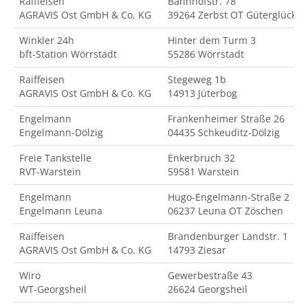
Raiffeisen
Bahnhofstr. 78
AGRAVIS Ost GmbH & Co. KG
39264 Zerbst OT Güterglück
Winkler 24h
Hinter dem Turm 3
bft-Station Wörrstadt
55286 Wörrstadt
Raiffeisen
Stegeweg 1b
AGRAVIS Ost GmbH & Co. KG
14913 Jüterbog
Engelmann
Frankenheimer Straße 26
Engelmann-Dölzig
04435 Schkeuditz-Dölzig
Freie Tankstelle
Enkerbruch 32
RVT-Warstein
59581 Warstein
Engelmann
Hugo-Engelmann-Straße 2
Engelmann Leuna
06237 Leuna OT Zöschen
Raiffeisen
Brandenburger Landstr. 1
AGRAVIS Ost GmbH & Co. KG
14793 Ziesar
Wiro
Gewerbestraße 43
WT-Georgsheil
26624 Georgsheil