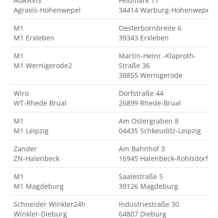
AGRAVIS
Feldmark 17
Agravis-Hohenwepel
34414 Warburg-Hohenwepel
M1
Oesterbornbreite 6
M1 Erxleben
39343 Erxleben
M1
Martin-Heinr.-Klaproth-
M1 Wernigerode2
Straße 36
38855 Wernigerode
Wiro
Dorfstraße 44
WT-Rhede Brual
26899 Rhede-Brual
M1
Am Ostergraben 8
M1 Leipzig
04435 Schkeuditz-Leipzig
Zander
Am Bahnhof 3
ZN-Halenbeck
16945 Halenbeck-Rohlsdorf
M1
Saalestraße 5
M1 Magdeburg
39126 Magdeburg
Schneider Winkler24h
Industriestraße 30
Winkler-Dieburg
64807 Dieburg