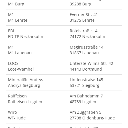
M1 Burg
39288 Burg
M1
Everner Str. 41
M1 Lehrte
31275 Lehrte
EDi
Rötelstraße 14
ED-TP Neckarsulm
74172 Neckarsulm
M1
Magirusstraße 14
M1 Lauenau
31867 Lauenau
LOOS
Unterste-Wilms-Str. 42
Loos-Wambel
44143 Dortmund
Mineralöle Andrys
Lindenstraße 145
Andrys-Siegburg
53721 Siegburg
Raiffeisen
Am Bahndamm 7
Raiffeisen-Legden
48739 Legden
Wiro
Am Zuggraben 5
WT-Hude
27798 Oldenburg-Hude