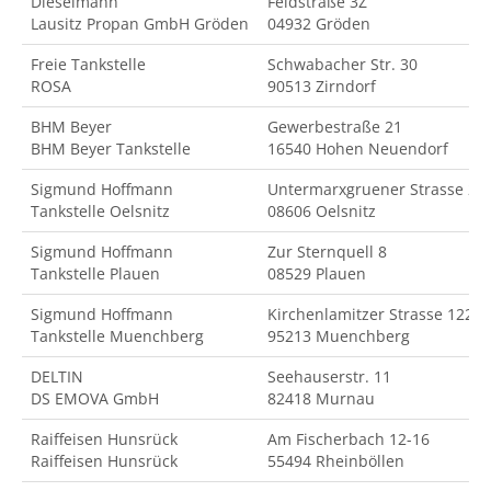
Dieselmann
Feldstraße 3Z
Lausitz Propan GmbH Gröden
04932 Gröden
Freie Tankstelle
Schwabacher Str. 30
ROSA
90513 Zirndorf
BHM Beyer
Gewerbestraße 21
BHM Beyer Tankstelle
16540 Hohen Neuendorf
Sigmund Hoffmann
Untermarxgruener Strasse 2
Tankstelle Oelsnitz
08606 Oelsnitz
Sigmund Hoffmann
Zur Sternquell 8
Tankstelle Plauen
08529 Plauen
Sigmund Hoffmann
Kirchenlamitzer Strasse 122
Tankstelle Muenchberg
95213 Muenchberg
DELTIN
Seehauserstr. 11
DS EMOVA GmbH
82418 Murnau
Raiffeisen Hunsrück
Am Fischerbach 12-16
Raiffeisen Hunsrück
55494 Rheinböllen