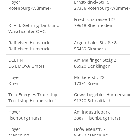
Hoyer
Ernst-Rinck-Str. 6
Rotenburg (Wümme)
27356 Rotenburg (Wümme)
Friedrichstrasse 127
K. + B. Gehring Tank-und
79618 Rheinfelden
Waschcenter OHG
Raiffeisen Hunsrück
Argenthaler Straße 8
Raiffeisen Hunsrück
55469 Simmern
DELTIN
Am Malfinger Steig 2
DS EMOVA GmbH
86920 Denklingen
Hoyer
Molkereistr. 22
Krien
17391 Krien
TotalEnergies Truckstop
Gewerbegebiet Hormersdorf
Truckstop Hormersdorf
91220 Schnaittach
Hoyer
Am Industriepark
Ilsenburg (Harz)
38871 Ilsenburg (Harz)
Hoyer
Hofwiesenstr. 7
Manching
85077 Manching