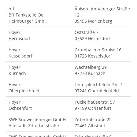
bft
Äußere Annaberger Straße
Bft Tankstelle Oel
12
Heimburger GmbH
09496 Marienberg
Hoyer
Oststraße 7
Hermsdorf
07629 Hermsdorf
Hoyer
Grumbacher Straße 16
Kesselsdorf
01723 Kesselsdorf
Hoyer
Wachtelberg 29
Kürnach
97273 Kürnach
Hoyer
Unterpleichfelder Str. 1
Oberpleichfeld
97241 Oberpleichfeld
Hoyer
Tückelhäuserstr. 57
Ochsenfurt
97199 Ochsenfurt
SWE Südwestenergie GmbH
Zitterhofstraße 22
Albstadt, Zitterhofstraße
72461 Albstadt
SWE Südwestenergie GmbH
Schuckertstraße 8