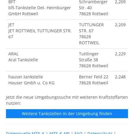
BFT
Schramberger
2,209
bft-Tankstelle Oel- Heimburger
Str. 40
GmbH Rottweil
78628 Rottweil
JET
TUTTLINGER
2,209
JET ROTTWEIL TUTTLINGER STR.
STR. 67
67
78628
ROTTWEIL
ARAL
Tuttlinger
2,229
Aral Tankstelle
Straße 38
78628 Rottweil
hauser.tankstelle
Berner Feld 22
2,248
Hauser Gmbh u. Co KG
78628 Rottweil
Jetzt die neue Umgebungssuche mit weiteren Kraftstoffarten
nutzen:
Weitere Tankstellen in der Umgebung finden
Datenquelle MTS-K
|
MTS-K API
|
FAQ
|
Datenschutz
|