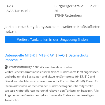
AVIA
Burgberger Straße
2,219
AVIA Tankstelle
26
87549 Rettenberg
Jetzt die neue Umgebungssuche mit weiteren Kraftstoffarten
nutzen:
Weitere Tankstellen in der Umgebung finden
Datenquelle MTS-K
|
MTS-K API
|
FAQ
|
Datenschutz
|
Impressum
kraftstoffbilliger.de
Wir wurden als offizieller
Verbraucherinformationsdienst (VID) vom Bundeskartellamt zugelassen
und erhalten die Basisdaten und aktuellen Spritpreise für E5, E10 und
Diesel von der Markttransparenzstelle für Kraftstoffe (MTS-K). Daten für
Stromladesäulen werden von der Bundesnetzagentur bereitgestellt.
Weitere Kraftstoffarten werden direkt von den Tankstellen bezogen. Alle
Angaben ohne Gewähr, es gelten immer die Preise an der jeweiligen
Tankstelle.