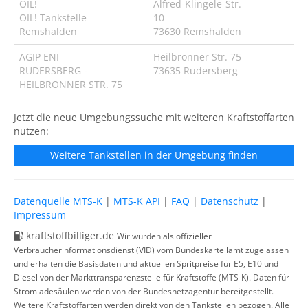
OIL!
Alfred-Klingele-Str.
OIL! Tankstelle
10
Remshalden
73630 Remshalden
AGIP ENI
Heilbronner Str. 75
RUDERSBERG -
73635 Rudersberg
HEILBRONNER STR. 75
Jetzt die neue Umgebungssuche mit weiteren Kraftstoffarten
nutzen:
Weitere Tankstellen in der Umgebung finden
Datenquelle MTS-K
|
MTS-K API
|
FAQ
|
Datenschutz
|
Impressum
kraftstoffbilliger.de
Wir wurden als offizieller
Verbraucherinformationsdienst (VID) vom Bundeskartellamt zugelassen
und erhalten die Basisdaten und aktuellen Spritpreise für E5, E10 und
Diesel von der Markttransparenzstelle für Kraftstoffe (MTS-K). Daten für
Stromladesäulen werden von der Bundesnetzagentur bereitgestellt.
Weitere Kraftstoffarten werden direkt von den Tankstellen bezogen. Alle