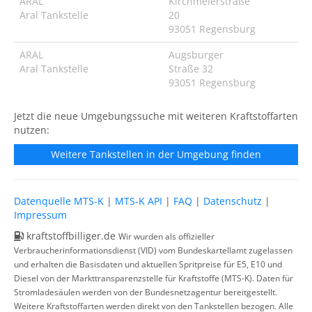
ARAL
Kirchmeierstraße
Aral Tankstelle
20
93051 Regensburg
ARAL
Augsburger
Aral Tankstelle
Straße 32
93051 Regensburg
Jetzt die neue Umgebungssuche mit weiteren Kraftstoffarten
nutzen:
Weitere Tankstellen in der Umgebung finden
Datenquelle MTS-K
|
MTS-K API
|
FAQ
|
Datenschutz
|
Impressum
kraftstoffbilliger.de
Wir wurden als offizieller
Verbraucherinformationsdienst (VID) vom Bundeskartellamt zugelassen
und erhalten die Basisdaten und aktuellen Spritpreise für E5, E10 und
Diesel von der Markttransparenzstelle für Kraftstoffe (MTS-K). Daten für
Stromladesäulen werden von der Bundesnetzagentur bereitgestellt.
Weitere Kraftstoffarten werden direkt von den Tankstellen bezogen. Alle