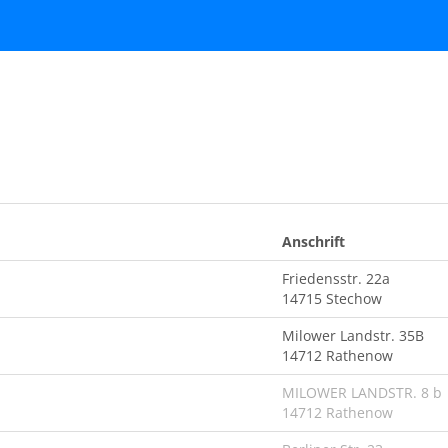
Anschrift
Friedensstr. 22a
14715 Stechow
Milower Landstr. 35B
14712 Rathenow
MILOWER LANDSTR. 8 b
14712 Rathenow