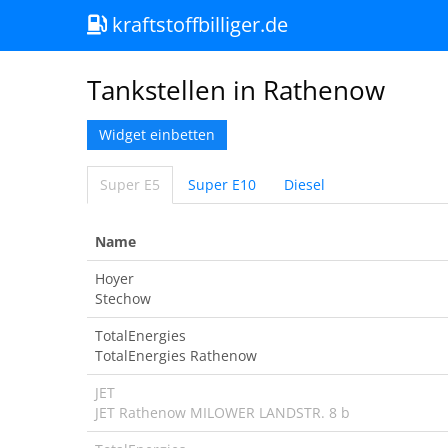
kraftstoffbilliger.de
Tankstellen in Rathenow
Widget einbetten
Super E5
Super E10
Diesel
Name
Hoyer
Stechow
TotalEnergies
TotalEnergies Rathenow
JET
JET Rathenow MILOWER LANDSTR. 8 b